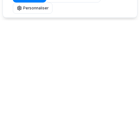
Personnaliser
Solutions innovantes pour le toilettage self-service.
Stations automatiques de lavage pour chiens conçues
et fabriquées en Italie. Shower2Pet n'est pas une
franchise : nous fournissons des produits et des
services de support pour démarrer votre activité en
autonomie.
Contacts