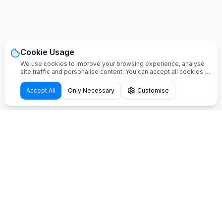
Cookie Usage
We use cookies to improve your browsing experience, analyse
site traffic and personalise content. You can accept all cookies or
customise your preferences.
Accept All
Only Necessary
Customise
Previous article:
Lavaggio Cani per Campeggi
All articles
Next article:
Perché installare una Stazione di Lavaggio Cani