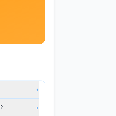
+
i?
+