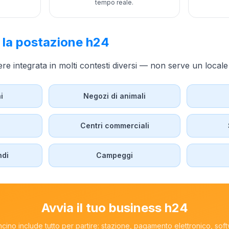
tempo reale.
e la postazione h24
re integrata in molti contesti diversi — non serve un local
i
Negozi di animali
Centri commerciali
ndi
Campeggi
Avvia il tuo business h24
cino include tutto per partire: stazione, pagamento elettronico, so