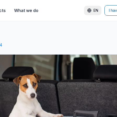
cts
What we do
EN
I ha
24