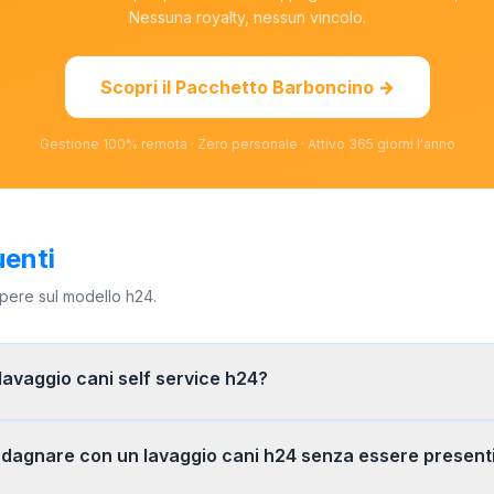
Nessuna royalty, nessun vincolo.
Scopri il Pacchetto Barboncino →
Gestione 100% remota · Zero personale · Attivo 365 giorni l'anno
enti
apere sul modello h24.
avaggio cani self service h24?
adagnare con un lavaggio cani h24 senza essere present