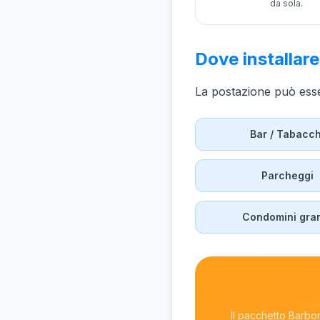
da sola.
Dove installar
La postazione può esse
Bar / Tabacch
Parcheggi
Condomini gra
Il pacchetto Barbon