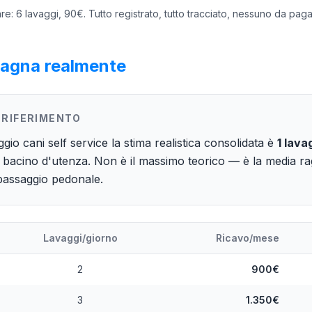
ware: 6 lavaggi, 90€. Tutto registrato, tutto tracciato, nessuno da paga
dagna realmente
 RIFERIMENTO
ggio cani self service la stima realistica consolidata è
1 lava
 bacino d'utenza. Non è il massimo teorico — è la media rag
passaggio pedonale.
Lavaggi/giorno
Ricavo/mese
2
900€
3
1.350€