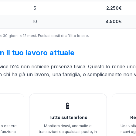
5
2.250€
10
4.500€
0 giorni × 12 mesi. Esclusi costi di affitto locale.
 il tuo lavoro attuale
ervice h24 non richiede presenza fisica. Questo lo rende un
n chi ha già un lavoro, una famiglia, o semplicemente non 
📱
Tutto sul telefono
Re
e o essere
Monitora ricavi, anomalie e
Una volta
 funziona
transazioni da qualsiasi posto, in
ricavi o