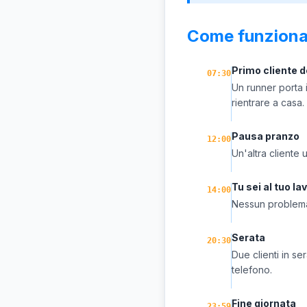
Come funziona
Primo cliente d
07:30
Un runner porta i
rientrare a casa.
Pausa pranzo
12:00
Un'altra cliente 
Tu sei al tuo la
14:00
Nessun problema:
Serata
20:30
Due clienti in s
telefono.
Fine giornata
23:59