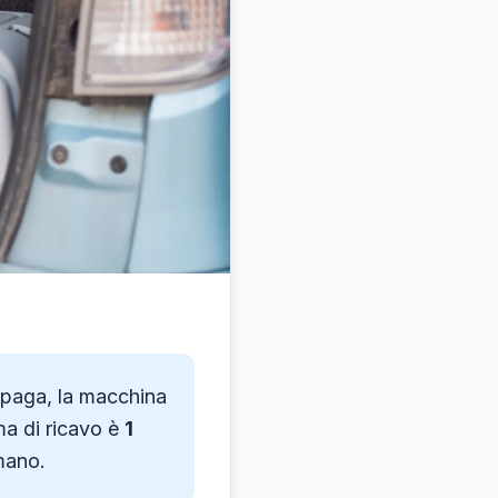
e paga, la macchina
ma di ricavo è
1
mano.