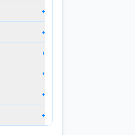
+
+
+
+
+
+