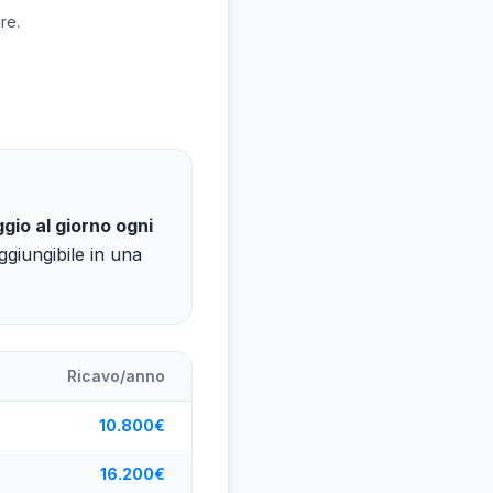
re.
ggio al giorno ogni
giungibile in una
Ricavo/anno
10.800€
16.200€