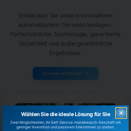
Entdecken Sie unsere innovativen
automatischen Tierwaschanlagen.
Fortschrittliche Technologie, garantierte
Sicherheit und außergewöhnliche
Ergebnisse.
Produkte entdecken
Wählen Sie die ideale Lösung für Sie
Clo
Zwei Möglichkeiten, Ihr Self-Service-Hundewasch-Geschäft mit
geringer Investition und passivem Einkommen zu starten.