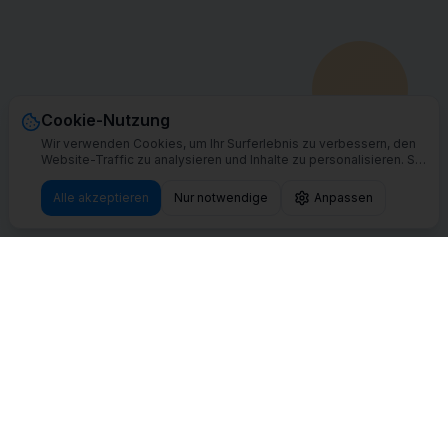
Cookie-Nutzung
Wir verwenden Cookies, um Ihr Surferlebnis zu verbessern, den
Website-Traffic zu analysieren und Inhalte zu personalisieren. Sie
können alle Cookies akzeptieren oder Ihre Einstellungen
anpassen.
Alle akzeptieren
Nur notwendige
Anpassen
Warum Shower2Pet
wählen?
Unsere Self-Service-Hundewaschsysteme
kombinieren Technologie, Sicherheit und