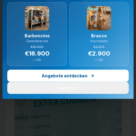
Barboncino
Bracco
Gewerberäume
Strandbäder
€18.000
€3.300
€16.900
€2.900
+ IVA
+ IVA
Angebote entdecken
Nicht jetzt