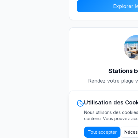
Explorer le
Stations b
Rendez votre plage v
Utilisation des Coo
2
articles
Nous utilisons des cookies
Explorer le
contenu. Vous pouvez acce
Tout accepter
Néces