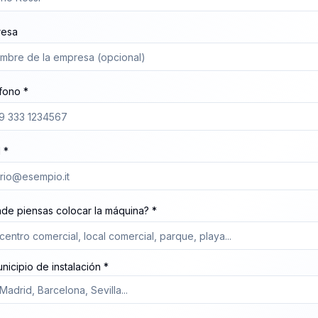
resa
fono *
 *
de piensas colocar la máquina? *
nicipio de instalación *