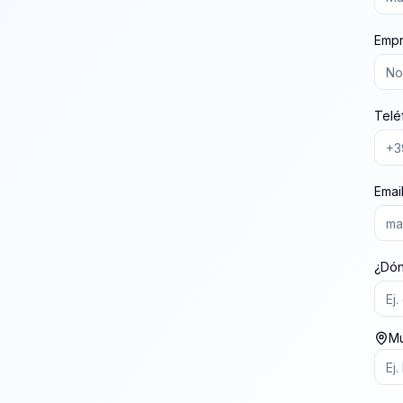
Emp
Telé
Email
¿Dón
Mu