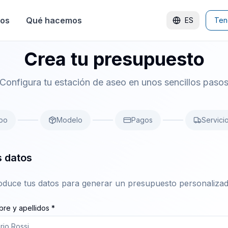
tos
Qué hacemos
ES
Ten
Crea tu presupuesto
Configura tu estación de aseo en unos sencillos paso
po
Modelo
Pagos
Servici
 datos
oduce tus datos para generar un presupuesto personalizad
re y apellidos *