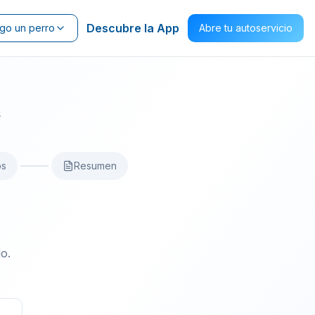
Descubre la App
go un perro
Abre tu autoservicio
s
os
Resumen
o.